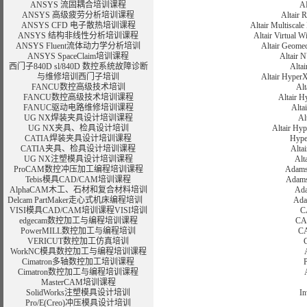
ANSYS 流固耦合培训课程
A
ANSYS 高级疲劳分析培训课程
Alta
ANSYS CFD 电子散热培训课程
Altair Mult
ANSYS 结构非线性分析培训课程
Altair Virt
ANSYS Fluent流体动力学分析培训
Altair Geo
ANSYS SpaceClaim培训课程
Altai
西门子840D sl/840D 数控系统故障诊断
Alt
与维修培训西门子培训
Altair H
FANCU数控高级技术培训
Al
FANCU数控高级技术培训课程
Altai
FANUC驱动电路维修培训课程
Alt
UG NX焊装夹具设计培训课程
A
UG NX夹具、检具设计培训
Altair
CATIA焊装夹具设计培训课程
Hy
CATIA夹具、检具设计培训课程
Alt
UG NX注塑模具设计培训课程
Al
ProCAM数控冲压加工编程培训课程
Ada
Tebis模具CAD/CAM培训课程
Adam
AlphaCAM木工、石材和复合材料培训
Ad
Delcam PartMaker走心式机床编程培训
Ad
VISI模具CAD/CAM培训课程VISI培训
C
edgecam数控加工与编程培训课程
C
PowerMILL数控加工与编程培训
C
VERICUT数控加工仿真培训
WorkNC模具数控加工与编程培训
课程
Cimatron多轴数控加工培训课程
Cimatron数控加工与编程培训课程
MasterCAM培训课程
SolidWorks注塑模具设计培训
I
Pro/E(Creo)冲压模具设计培训