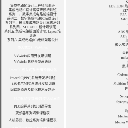
集成电路IC设计工程师培训班
EBSILO
集成电路IC设计高级研修培训班
E
系列一、数字集成电路前端设计
BP
系列二、数字集成电路IC后端设计
Xil
系列三、模拟集成电路设计高级培训
系列四、SOC/ASIC设计培训班
系列五.集成电路版图设计/IC Layout培
ADS
训班
AD
系列六.集成电路(IC)电磁兼容设计
嵌入式
嵌入式OS--VxWorks
单片
VxWorks应用开发培训班
mi
VxWorks BSP开发高级班
集
PowerPC嵌入式系统/编译器优化
Cade
PowerPC(PPC)系统开发培训班
Multi
飞思卡尔MPC系统开发培训班
p
编译器原理及优化技术专题班
Syno
PLC编程/变频器/数控/人机界面
Synops
PLC编程系列培训课程表
S
变频器系列培训课程表
Ment
人机界面、数控系列培训课程表
Ment