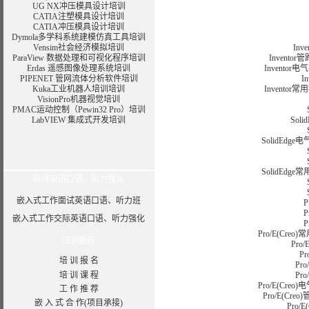
UG NX冲压模具设计培训
CATIA注塑模具设计培训
CATIA冲压模具设计培训
Dymola多学科系统建模仿真工具培训
Vensim社会经济模拟培训
In
ParaView 数据处理和可视化程序培训
Inventor
Erdas 遥感图像处理系统培训
Inventor电
PIPENET 管网流体分析软件培训
I
Kuka工业机器人培训培训
Invent
VisionPro机器视觉培训
PMAC运动控制（Pewin32 Pro）培训
LabVIEW 集成式开发培训
Sol
SolidEdge电
SolidEd
科技英语口语、听力强化
嵌入式工作面试英语口语、听力班
P
P
嵌入式工作交际英语口语、听力强化
P
Pro/E(C
培训报名
Pro
P
培 训 报 名
Pr
培 训 课 程
Pr
Pro/E(Creo)
工 作 推 荐
Pro/E(Creo
嵌 入 式 合 作(项目承接)
Pro