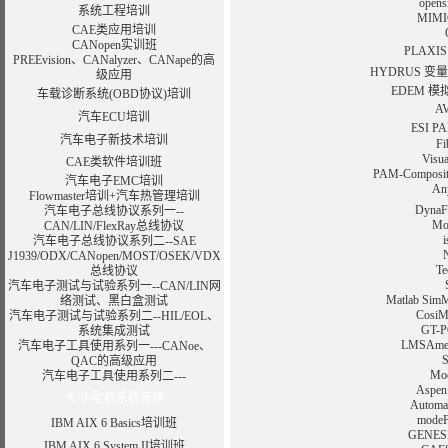
ope
系统工程培训
MIM
CAE类应用培训
CANopen实训班
PLAX
PREEvision、CANalyzer、CANape的高
HYDRUS 
级应用
EDEM 
车载诊断系统(OBD协议)培训
A
汽车ECU培训
ESI 
汽车电子新技术培训
F
Vis
CAE类软件培训班
PAM-Compo
汽车电子EMC培训
A
Flowmaster培训+汽车热管理培训
Dyn
汽车电子总线协议系列一--
M
CAN/LIN/FlexRay总线协议
汽车电子总线协议系列二--SAE
J1939/ODX/CANopen/MOST/OSEK/VDX
T
总线协议
汽车电子测试与试验系列一--CAN/LIN网
Matlab 
络测试、黑白盒测试
Cos
汽车电子测试与试验系列二--HIL/EOL、
GT
系统集成测试
LMSA
汽车电子工具使用系列一---CANoe、
QAC的高级应用
Mo
汽车电子工具使用系列二---
Asp
大/小型机系统管理
Auto
mod
IBM AIX 6 Basics培训班
GEN
IBM AIX 6 System II培训班