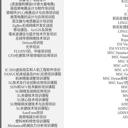
测量电子电路设计
RA
(滤波器和模拟OP放大器电路)
G
高低频电路设计与制作培训班
锁相环(PLL)电路设计与应用培训班
I
振荡电路的设计与应用培训班
前后处理器F
变压器与电感器设计
培训班
LIN
ZigBee无线网络开发实战班
前后处理器F
移动通信、
ArcGIS
及其他
LIN
毫米波通信与医疗技术开发培训
Na
无线传感网络技术培训
Hy
Deform培训班
ESI 
光学培训
ESI SY
FLUENT初、中级培训班
MSC Simu
CFD在建筑/环境领域的应用培训
MSC Sim
MSC 
工业机器人
MSC s
IC IDO虚拟现实和人机工程软件培训
MSC 
FANUC机床组装及PMC应用培训课程
MSC 
机床精度调整培训课程
MSC Dytr
5G技术及行业创新应用培训课程
MSC Ea
SDN和NFV技术解析培训课程
MS
5G网络及组网应用培训
MS
5G关键技术培训课程
MS
5G核心技术培训课程
M
5G物联网关键技术与应用培训
AD
5G关键技术培训课程2
ADI
AutoForm培训
ADINA
高频电磁分析培训
AD
塑料材料特性培训课程
Mechanical机械应力分析培训课程