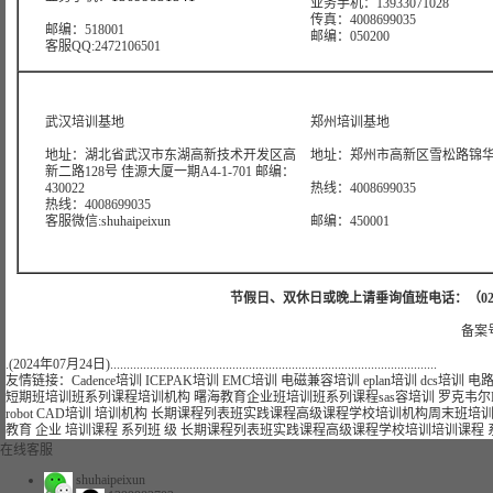
业务手机：13933071028
传真：4008699035
邮编：518001
邮编：050200
客服QQ:2472106501
武汉培训基地
郑州培训基地
地址：湖北省武汉市东湖高新技术开发区高
地址：郑州市高新区雪松路锦华大
新二路128号 佳源大厦一期A4-1-701 邮编：
430022
热线：4008699035
热线：4008699035
客服微信:shuhaipeixun
邮编：450001
节假日、双休日或晚上请垂询值班电话：（021）32300
备案号
.(2024年07月24日)...................................................................................................
友情链接：
Cadence培训
ICEPAK培训
EMC培训
电磁兼容培训
eplan培训
dcs培训
电
短期
班
培训
班
系列课程
培训
机构
曙海
教育
企业
班
培训
班
系列课程
sas容培训
罗克韦尔
robot CAD培训
培训
机构
长期
课程
列表
班
实践课程
高级课程学校
培训
机构
周末班
培
教育
企业
培训课程
系列班
级
长期
课程
列表
班
实践课程
高级课程学校
培训
培训课程
在线客服
shuhaipeixun