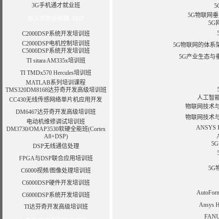
3G手机通才就业班
5G物联网
嵌入式协处理器--DSP
5
C2000DSP系统开发培训班
C2000DSP电机控制培训班
5G物联网的体系
C5000DSP系统开发培训班
5G产业生态与
TI sitara AM335x培训班
TI TMDx570 Hercules培训班
MATLAB系列培训课程
TMS320DM8168达芬奇开发高级培训班
人工智
CC430无线传感网络单片机应用开发
物联网技术
DM6467达芬奇开发高级培训班
物联网技术
电动机维修调试培训班
ANSYS
DM3730/OMAP3530软硬全能班(Cortex
A8+DSP)
5
DSP无线通信处理
FPGA与DSP联合应用培训班
5
C6000视频/图像处理培训班
C6000DSP硬件开发培训班
Auto
C6000DSP系统开发培训班
Ansy
TI达芬奇开发高级培训班
FA