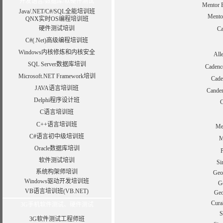
开发语言/数据库/软硬件测试
Ment
Java/.NET/C#/SQL全能培训班
Ment
QNX实时OS编程培训班
硬件测试培训
C
C#(.Net)高级编程培训班
Windows内核修炼和内核安全
Al
SQL Server数据库培训
Cade
Microsoft.NET Framework培训
Cad
JAVA语言培训班
Cand
Delphi程序设计班
C语言培训班
C++语言培训班
M
C#语言初中级培训班
M
Oracle数据库培训
软件测试培训
S
系统构架师培训
Ge
Windows驱动开发培训班
G
VB语言培训班(VB.NET)
Ge
Cur
3G手机软件测试、硬件测试
3G软件测试工程师班