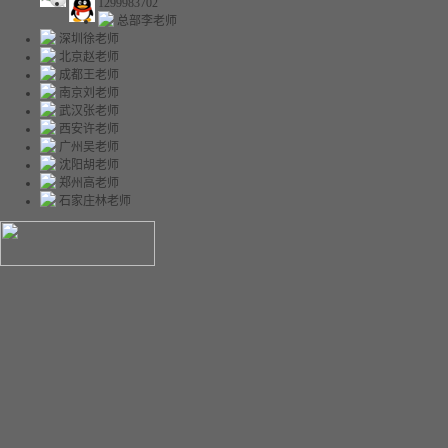
1299983702
总部李老师
深圳徐老师
北京赵老师
成都王老师
南京刘老师
武汉张老师
西安许老师
广州吴老师
沈阳胡老师
郑州高老师
石家庄林老师