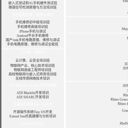
Si
嵌入式测试和3G手机硬件测试班
微弱信号检测原理与方法培训班
手机电路原理、维修与调试
手机维修初中级培训班
手机维修高级培训班
Ma
iPhone手机与调试
Android平台手机维修
国产/mtk手机电路原理、维修与调试
手机电路原理、维修与调试全能班
云计算、物联网
云计算、云安全培训班
3
物联网产业、核心技术培训班
3
物联网高级工程师培训班
高校物联网与嵌入式师资培训班
无线传感网络技术培训
ADI Blackfin/SHARC系列处理器
3
ADI Blackfin开发培训
R
ADI SHARC开发培训
Rhino G
Rhin
开源操作系统Tiny OS开发
Gr
开源操作系统Tiny OS开发
Extend Sim仿真建模与分析培训
Me
汽车电子培训班