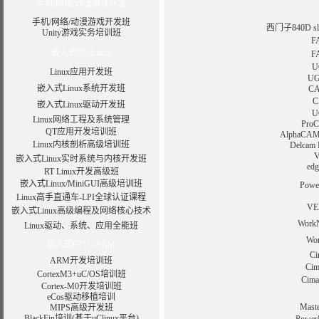
手机/网络/动漫游戏开发
手机/网络/动漫游戏开发班
西门子840D 
Unity游戏实务培训班
F
嵌入式OS-Linux
F
U
Linux应用开发班
UG
嵌入式Linux系统开发班
C
嵌入式Linux驱动开发班
U
Linux网络工程及系统管理
Pr
QT应用开发培训班
Alpha
Linux内核剖析高级培训班
Delca
嵌入式Linux实时系统与内核开发班
e
RT Linux开发高级班
嵌入式Linux/MiniGUI高级培训班
Po
Linux高手直通车-LPI全球认证课程
V
嵌入式Linux高级编程及网络核心技术
Wo
Linux驱动、系统、应用全能班
W
嵌入式CPU--ARM
C
ARM开发培训班
Ci
CortexM3+uC/OS培训班
Ci
Cortex-M0开发培训班
eCos驱动移植培训
Ma
MIPS高级开发班
BlackFin培训(基于uClinux平台)