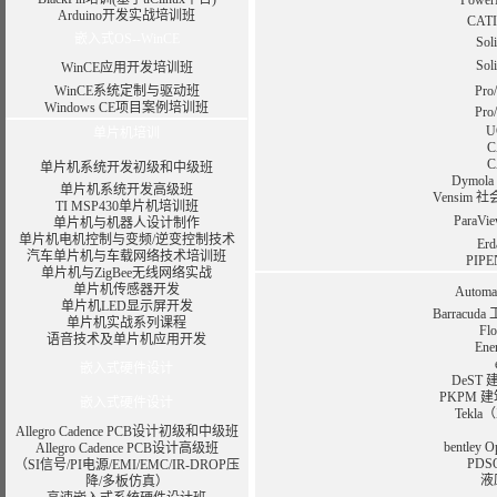
Pow
Arduino开发实战培训班
CA
嵌入式OS--WinCE
So
So
WinCE应用开发培训班
WinCE系统定制与驱动班
Pr
Windows CE项目案例培训班
Pr
U
单片机培训
单片机系统开发初级和中级班
Dymo
单片机系统开发高级班
Vensi
TI MSP430单片机培训班
Para
单片机与机器人设计制作
单片机电机控制与变频/逆变控制技术
E
汽车单片机与车载网络技术培训班
PIP
单片机与ZigBee无线网络实战
单片机传感器开发
Auto
单片机LED显示屏开发
Barracuda
单片机实战系列课程
F
语音技术及单片机应用开发
En
嵌入式硬件设计
DeST
PKPM 
嵌入式硬件设计
Tekl
Allegro Cadence PCB设计初级和中级班
bentle
Allegro Cadence PCB设计高级班
PD
（SI信号/PI电源/EMI/EMC/IR-DROP压
液
降/多板仿真）