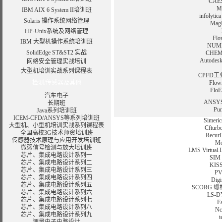
CA
M
IBM AIX 6 System II培训班
infoly
Solaris 操作系统网络管理
Ma
HP-Unix系统及网络管理
Fl
IBM 大型机操作系统培训班
NU
SolidEdge ST&ST2 实战
CHE
Autod
网络安全管理实战培训
大型机培训实战系列课程表
CPFD
检测/传感器及其他
Flo
Fl
汽车电子
ANS
长期班
Pu
Java系列培训班
ICEM-CFD/ANSYS等系列培训班
Sime
大型机、小型机培训实战系列课程表
Cft
全国高校3G技术师资培训班
Rec
传感器技术原理与应用开发培训班
M
微弱信号检测与放大培训班
LMS Virtu
芯片、集成电路设计系列一
SI
芯片、集成电路设计系列二
KI
芯片、集成电路设计系列三
P
芯片、集成电路设计系列四
Di
芯片、集成电路设计系列五
SCORG
芯片、集成电路设计系列六
LS
芯片、集成电路设计系列七
F
芯片、集成电路设计系列八
N
芯片、集成电路设计系列九