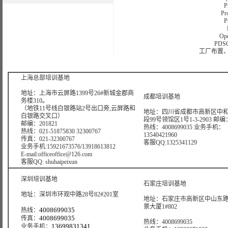
P
P
P
Op
PD
工厂布置、
版权所有：曙海信息网络科技
上海总部培训基地
地址：上海市云屏路1399号26#新城金郡商
成都培训基地
务楼310。
（地铁11号线白银路站2号出口旁,云屏路和
地址：四川省成都市高新区中
白银路交叉口）
段99号领馆区1号1-3-2903 邮编：
邮编：201821
热线：4008699035 业务手机：
热线：021-51875830 32300767
13540421960
传真：021-32300767
客服QQ:1325341129
业务手机:15921673576/13918613812
E-mail:officeoffice@126.com
客服QQ: shuhaipeixun
深圳培训基地
石家庄培训基地
地址：深圳市环观中路28号82#201室
地址：石家庄市高新区中山东路6
景大厦1#802
4008699035
热线：
4008699035
传真：
热线：4008699035
13699831341
业务手机：