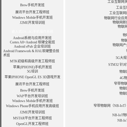
工业互联网
Brew手机开发班
工业互
展讯平台开发工程师班
工业互联网
Windows Mobile手机开发班
物联网行业应
物联网新
J2ME开发培训班
物联
嵌入式OS--4G手机操作系统
物
Android系统与应用开发班
物
Cortex A8+Android 软硬全能班
物联网产
Android ePub 企业培训班
Android Framework & HAL软硬整合技
术班
5G大
MTK初级和高级开发工程师班
STM32 
苹果(IPHONE)手机开发班
5G培训
物联
苹果IPHONE OpenGL ES 3D游戏开发
4G
窄带物联
展讯平台开发工程师班
物联
Brew手机开发班
物联
WAP平台开发培训班
Windows Mobile手机开发班
窄带物联网（NB-I
Windows Phone手机应用开发高级班
J2ME开发培训班
NB-Io
MSTAR平台开发工程师班
NB-
OpenGL开发工程师班