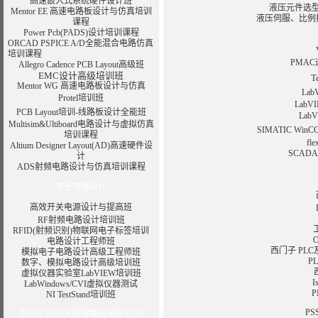
高速嵌入式系统硬件设计班
液压元件选
Mentor EE 高速电路板设计与仿真
培训
液压伺服、比例
课程
Power Pcb(PADS)设计培训课程
ORCAD PSPICE A/D全能混合电路仿真
培训课程
PMAC
Allegro Cadence PCB Layout高级班
EMC设计高级培训班
T
Mentor WG 高速电路板设计与仿真
La
Protel培训班
Lab
PCB Layout培训-线路板设计全能班
La
Multisim&Ultiboard电路设计与虚拟仿真
SIMATIC WinC
培训课程
fl
Altium Designer Layout(AD)高速硬件设
SCA
计
ADS射频电路设计与仿真
培训课程
电子电路设计
高效开关电源设计与提高班
RF射频电路设计培训班
RFID(射频识别)物联网电子标签培训
电路设计工程师班
西门子 PL
模拟电子电路设计高级工程师班
P
数字、模拟电路设计高级培训班
虚拟仪器实验室LabVIEW培训班
LabWindows/CVI虚拟仪器测试
NI TestStand培训班
P
芯片IC设计/大规模集成电路VLSI