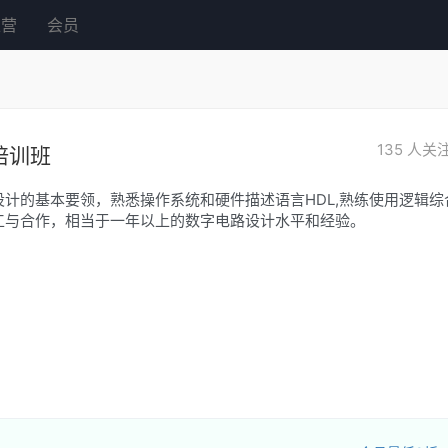
练营
会员
135
人关
培训班
计的基本要领，熟悉操作系统和硬件描述语言HDL,熟练使用逻辑综
工与合作，相当于一年以上的数字电路设计水平和经验。