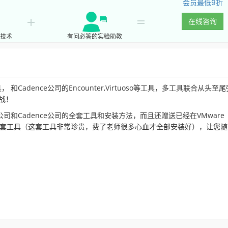
会员最低9折
在线咨询
技术
有问必答的实验助教
， 和Cadence公司的Encounter,Virtuoso等工具，多工具联合从头至
战！
公司和Cadence公司的全套工具和安装方法，而且还赠送已经在VMware
ce公司的全套工具（这套工具非常珍贵，费了老师很多心血才全部安装好），让您