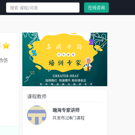
在线咨询
注
合仿
课程教师
端海专家讲师
共发布过
6
门课程