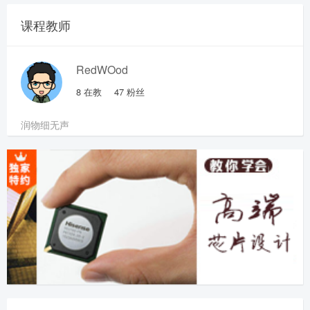
课程教师
RedWOod
8
在教
47
粉丝
润物细无声