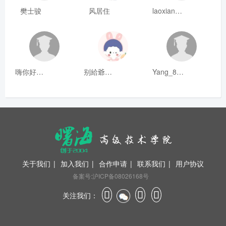
樊士骏
风居住
laoxianrou
嗨你好8mm
别給爺装纯
Yang_811
关于我们
|
加入我们
|
合作申请
|
联系我们
|
用户协议
备案号:沪ICP备08026168号
×
关注我们：
欢迎来到曙海网站，22年资历，全国连锁，包教
会！