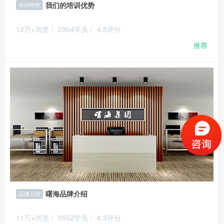
我们的培训优势
培训特色
12万+浏览
/
2304学员
/
4.5评分
推荐
曙海品牌介绍
品牌介绍
11万+浏览
/
8552学员
/
4.3评分