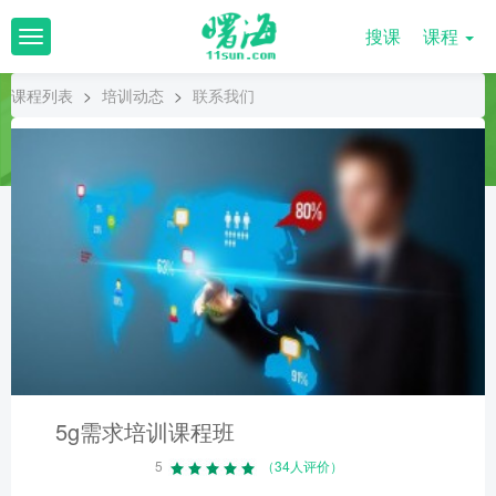
搜课
课程
T
o
g
课程列表
>
培训动态
>
联系我们
g
l
e
n
a
v
i
g
a
t
i
o
n
5g需求培训课程班
5
（34人评价）