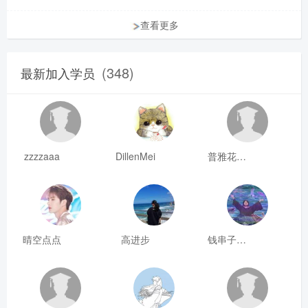
查看更多
(348)
最新加入学员
zzzzaaa
DillenMei
普雅花qya
晴空点点
高进步
钱串子123