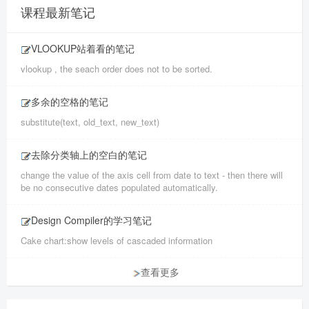
课程最新笔记
VLOOKUP站着看的笔记
vlookup , the seach order does not to be sorted.
多余的空格的笔记
substitute(text, old_text, new_text)
去除分类轴上的空白的笔记
change the value of the axis cell from date to text - then there will
be no consecutive dates populated automatically.
Design Compiler的学习笔记
Cake chart:show levels of cascaded information
查看更多