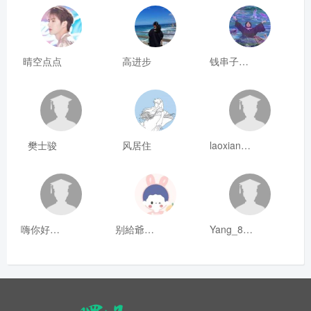
晴空点点
高进步
钱串子123
樊士骏
风居住
laoxianrou
嗨你好8mm
别給爺装纯
Yang_811