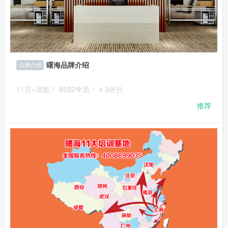
曙海品牌介绍
品牌介绍
11万+浏览
/
8552学员
/
4.3评分
推荐