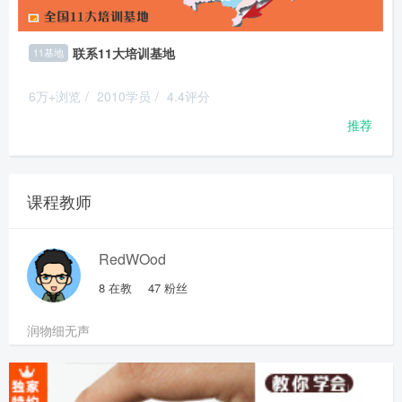
联系11大培训基地
11基地
6万+浏览
/
2010学员
/
4.4评分
推荐
课程教师
RedWOod
8
在教
47
粉丝
润物细无声