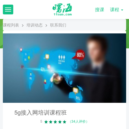
搜课
课程
T
o
g
课程列表
>
培训动态
>
联系我们
g
l
e
n
a
v
i
g
a
t
i
o
n
5g接入网培训课程班
5
（34人评价）