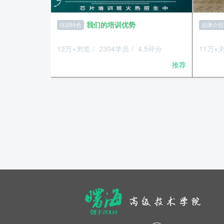
我们的培训优势
品牌介
培训特色
11万
12万+浏览
/
2304学员
/
4.5评分
推荐