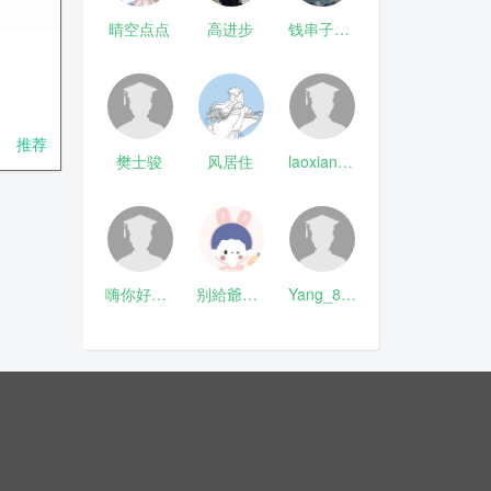
晴空点点
高进步
钱串子123
推荐
樊士骏
风居住
laoxianrou
嗨你好8mm
别給爺装纯
Yang_811