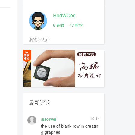
RedWOod
8
在教
47
粉丝
润物细无声
最新评论
10-14
gracewei
the use of blank row in creatin
g graphes