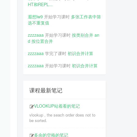
HT和REPL...
遐想lw9
开始学习课时
多张工作表中筛
选不重复值
zzzzaaa
开始学习课时
按类别合并 an
d 按位置合并
zzzzaaa
学完了课时
初识合并计算
zzzzaaa
开始学习课时
初识合并计算
课程最新笔记
VLOOKUP站着看的笔记
vlookup , the seach order does not to
be sorted.
多余的空格的笔记