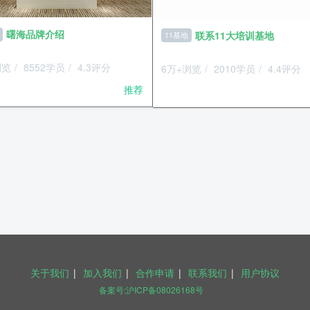
曙海品牌介绍
联系11大培训基地
绍
11基地
+浏览
/
8552学员
/
4.3评分
6万+浏览
/
2010学员
/
4.4评分
推荐
关于我们
|
加入我们
|
合作申请
|
联系我们
|
用户协议
备案号:沪ICP备08026168号