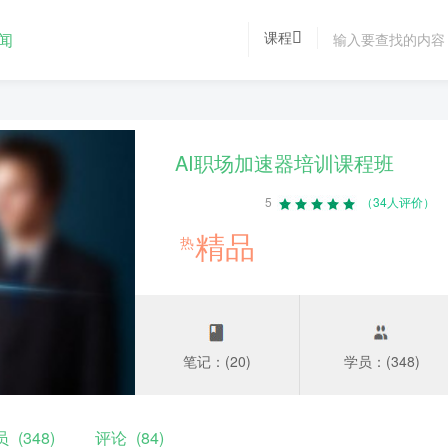
课程
闻
AI职场加速器培训课程班
5
（34人评价）
精品
热
笔记：(20)
学员：(348)
员
(348)
评论
(84)