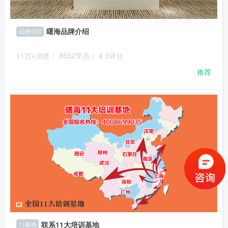
曙海品牌介绍
品牌介绍
11万+浏览
/
8552学员
/
4.3评分
推荐
联系11大培训基地
11基地