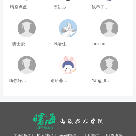
晴空点点
高进步
钱串子123
樊士骏
风居住
laoxianrou
嗨你好8mm
别給爺装纯
Yang_811
关于我们
|
加入我们
|
合作申请
|
联系我们
|
用户协议