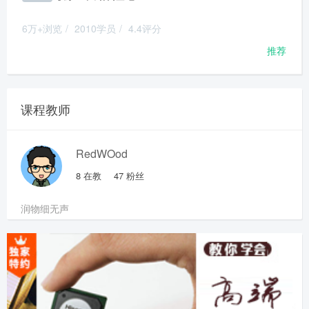
6万+浏览
/
2010学员
/
4.4评分
推荐
课程教师
RedWOod
8
在教
47
粉丝
润物细无声