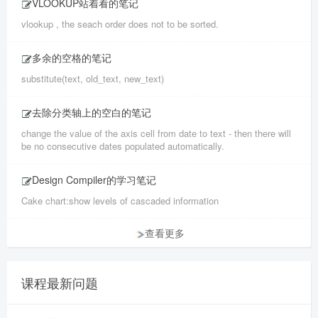
VLOOKUP站着看的笔记
vlookup , the seach order does not to be sorted.
多余的空格的笔记
substitute(text, old_text, new_text)
去除分类轴上的空白的笔记
change the value of the axis cell from date to text - then there will
be no consecutive dates populated automatically.
Design Compiler的学习笔记
Cake chart:show levels of cascaded information
查看更多
课程最新问题