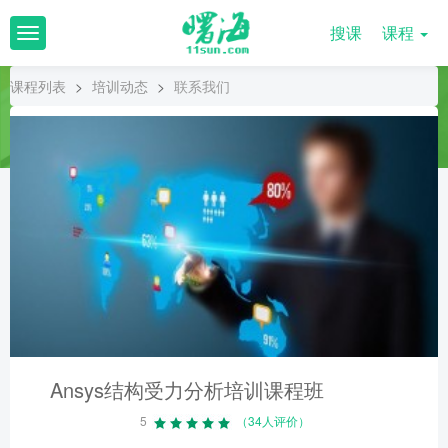
搜课
课程
T
o
g
课程列表
>
培训动态
>
联系我们
g
l
e
n
a
v
i
g
a
t
i
o
n
Ansys结构受力分析培训课程班
5
（34人评价）