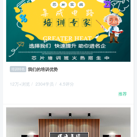
我们的培训优势
培训特色
12万+浏览
/
2304学员
/
4.5评分
推荐