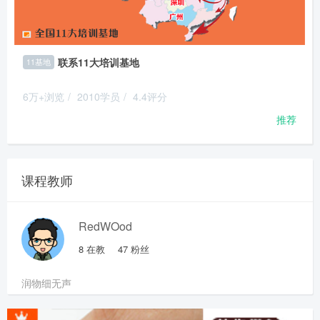
联系11大培训基地
11基地
6万+浏览
/
2010学员
/
4.4评分
推荐
课程教师
RedWOod
8
在教
47
粉丝
润物细无声