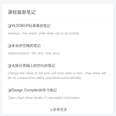
课程最新笔记
VLOOKUP站着看的笔记
vlookup , the seach order does not to be sorted.
多余的空格的笔记
substitute(text, old_text, new_text)
去除分类轴上的空白的笔记
change the value of the axis cell from date to text - then there will
be no consecutive dates populated automatically.
Design Compiler的学习笔记
Cake chart:show levels of cascaded information
查看更多