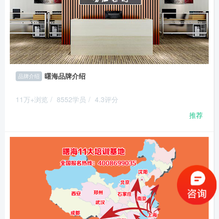
曙海品牌介绍
品牌介绍
11万+浏览
/
8552学员
/
4.3评分
推荐