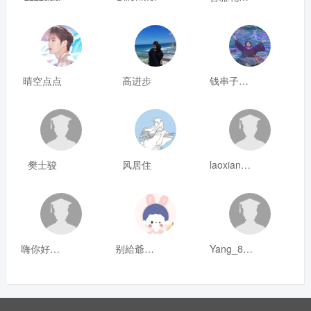
晴空点点
高进步
钱串子123
樊士骏
风居住
laoxianrou
嗨你好8mm
别給爺装纯
Yang_811