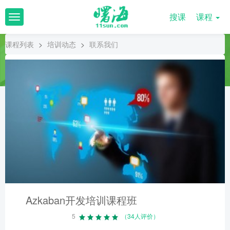
搜课
课程
T
o
g
课程列表
>
培训动态
>
联系我们
g
l
e
n
a
v
i
g
a
t
i
o
n
Azkaban开发培训课程班
5
（34人评价）