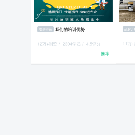
我们的培训优势
品牌介
培训特色
11万
12万+浏览
/
2304学员
/
4.5评分
推荐