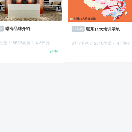
曙海品牌介绍
联系11大培训基地
绍
11基地
+浏览
/
8552学员
/
4.3评分
6万+浏览
/
2010学员
/
4.4评分
推荐