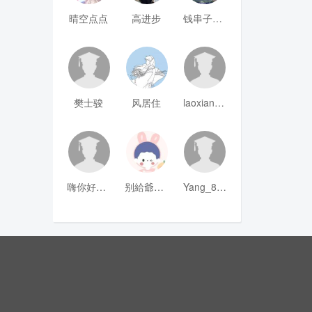
晴空点点
高进步
钱串子123
樊士骏
风居住
laoxianrou
嗨你好8mm
别給爺装纯
Yang_811