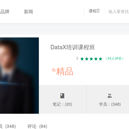
课程
品牌
新闻
DataX培训课程班
5
（34人评价）
精品
热
笔记：(20)
学员：(348)
员
(348)
评论
(84)