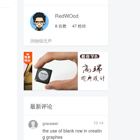
RedWOod
8
在教
47
粉丝
润物细无声
最新评论
10-14
gracewei
the use of blank row in creatin
g graphes