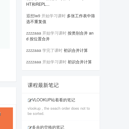
HT和REPL...
遐想lw9
开始学习课时
多张工作表中筛
选不重复值
zzzzaaa
开始学习课时
按类别合并 an
d 按位置合并
zzzzaaa
学完了课时
初识合并计算
zzzzaaa
开始学习课时
初识合并计算
课程最新笔记
VLOOKUP站着看的笔记
vlookup , the seach order does not to
be sorted.
多余的空格的笔记