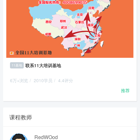
联系11大培训基地
11基地
6万+浏览
/
2010学员
/
4.4评分
推荐
课程教师
RedWOod