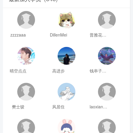
zzzzaaa
DillenMei
普雅花qya
晴空点点
高进步
钱串子123
樊士骏
风居住
laoxianrou