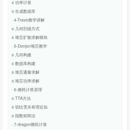
o 功率计算
o 生成数据库
· 4-Travic教学讲解
o 几何扫描方式
o 堆芯扩散求解模块
· 5-Donjon堆芯教学
o 几何构建
o 数据库构建
o 堆芯通量求解
o 堆芯功率求解
· 6-燃耗计算原理
o TTA方法
o 切比雪夫有理近似
o 指数矩阵法
· 7-dragon燃耗计算