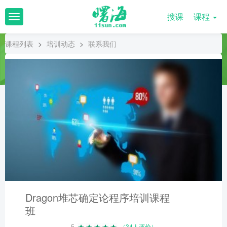
搜课
课程
T
o
g
课程列表
>
培训动态
>
联系我们
g
l
e
n
a
v
i
g
a
t
i
o
n
Dragon堆芯确定论程序培训课程
班
5
（34人评价）