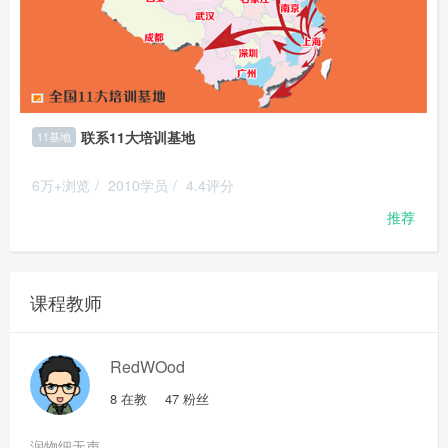
联系11大培训基地
11基地
6万+浏览
/
2010学员
/
4.4评分
推荐
课程教师
RedWOod
8
在教
47
粉丝
润物细无声