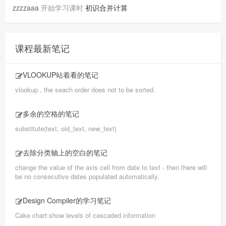
zzzzaaa
开始学习课时
初识合并计算
课程最新笔记
VLOOKUP站着看的笔记
vlookup , the seach order does not to be sorted.
多余的空格的笔记
substitute(text, old_text, new_text)
去除分类轴上的空白的笔记
change the value of the axis cell from date to text - then there will
be no consecutive dates populated automatically.
Design Compiler的学习笔记
Cake chart:show levels of cascaded information