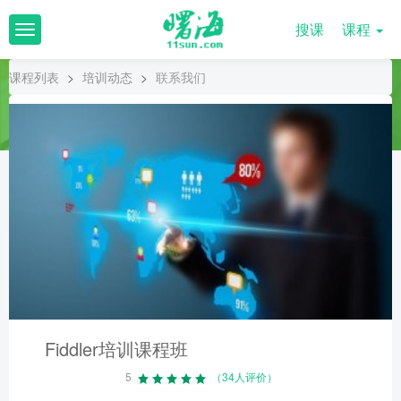
搜课
课程
T
o
g
课程列表
>
培训动态
>
联系我们
g
l
e
n
a
v
i
g
a
t
i
o
n
Fiddler培训课程班
5
（34人评价）