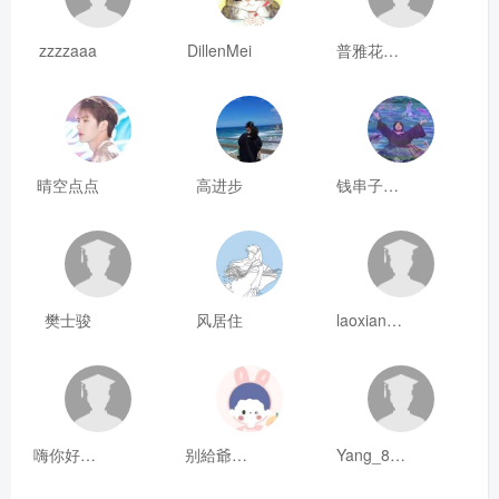
zzzzaaa
DillenMei
普雅花qya
晴空点点
高进步
钱串子123
樊士骏
风居住
laoxianrou
嗨你好8mm
别給爺装纯
Yang_811