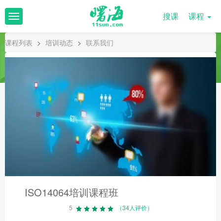
搜课
课程
T
o
g
课程列表
>
培训动态
>
联系我们
g
l
e
n
a
v
i
g
a
t
i
o
n
ISO14064培训课程班
5
（34人评价）