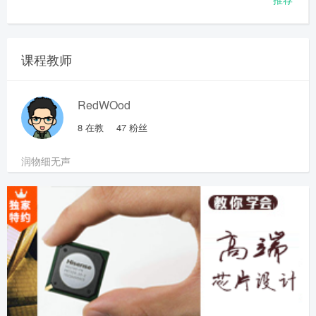
课程教师
RedWOod
8
在教
47
粉丝
润物细无声