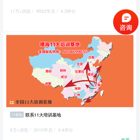
11万+浏览
/
8552学员
/
4.3评分
推荐
联系11大培训基地
11基地
6万+浏览
/
2010学员
/
4.4评分
推荐