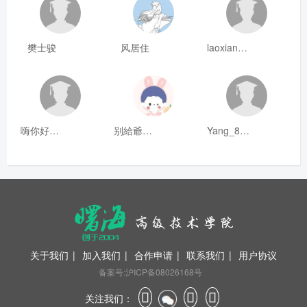
樊士骏
风居住
laoxianrou
嗨你好8mm
别給爺装纯
Yang_811
关于我们
|
加入我们
|
合作申请
|
联系我们
|
用户协议
备案号:沪ICP备08026168号
关注我们：