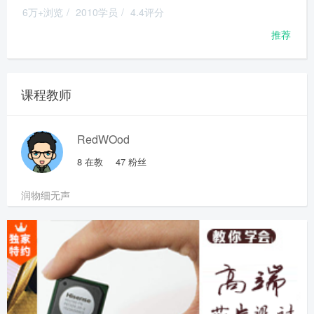
6万+浏览
/
2010学员
/
4.4评分
推荐
课程教师
RedWOod
8
在教
47
粉丝
润物细无声