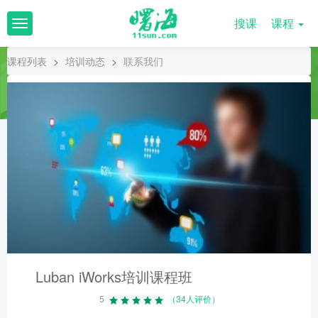
搜课
课程
T
o
g
课程列表
>
培训动态
>
联系我们
g
l
e
n
a
v
i
g
a
t
i
o
n
Luban iWorks培训课程班
5
（34人评价）