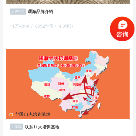
曙海品牌介绍
品牌介绍
11万+浏览
/
8552学员
/
4.3评分
推荐
联系11大培训基地
11基地