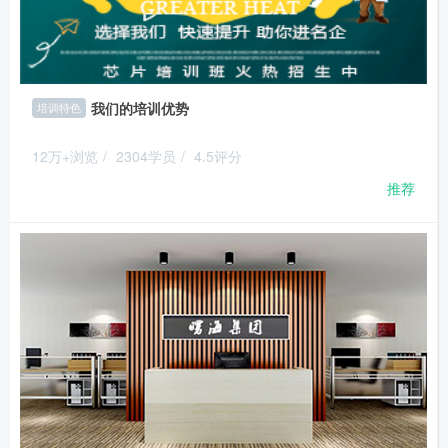
我们的培训优势
培训特色
12万+浏览
/
2304学员
/
4.5评分
推荐