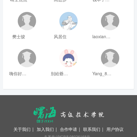
樊士骏
风居住
laoxianrou
嗨你好8mm
别給爺装纯
Yang_811
关于我们
|
加入我们
|
合作申请
|
联系我们
|
用户协议
备案号:沪ICP备08026168号