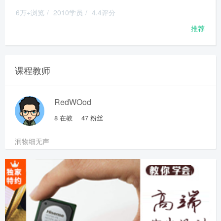
6万+浏览
/
2010学员
/
4.4评分
推荐
课程教师
RedWOod
8
在教
47
粉丝
润物细无声