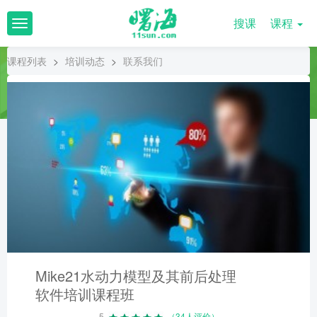
搜课
课程
T
o
g
课程列表
>
培训动态
>
联系我们
g
l
e
n
a
v
i
g
a
t
i
o
n
Mike21水动力模型及其前后处理
软件培训课程班
5
（34人评价）