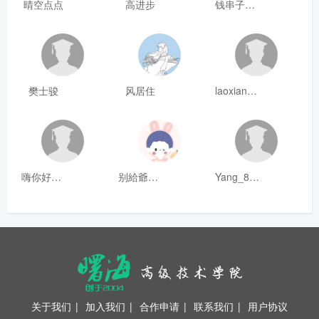
晴空点点
高进步
钱串子123
樊士骏
风居住
laoxianrou
嗨你好8mm
别給爺装纯
Yang_811
关于我们
|
加入我们
|
合作申请
|
联系我们
|
用户协议