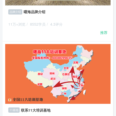
曙海品牌介绍
品牌介绍
11万+浏览
/
8552学员
/
4.3评分
推荐
联系11大培训基地
11基地