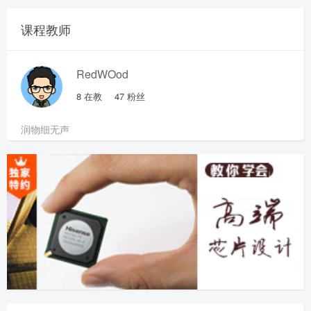
课程教师
RedWOod
8
在教
47
粉丝
润物细无声