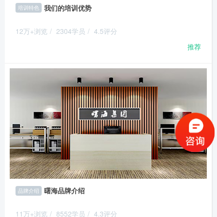
我们的培训优势
培训特色
12万+浏览
/
2304学员
/
4.5评分
推荐
曙海品牌介绍
品牌介绍
11万+浏览
/
8552学员
/
4.3评分