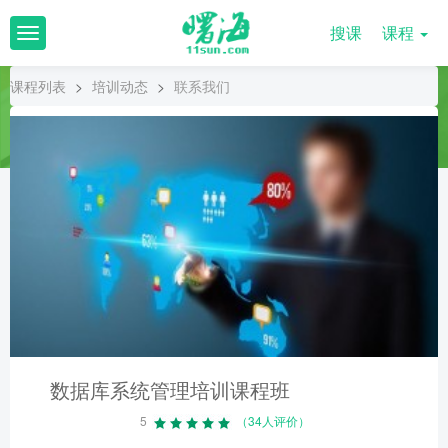
搜课
课程
T
o
g
课程列表
>
培训动态
>
联系我们
g
l
e
n
a
v
i
g
a
t
i
o
n
数据库系统管理培训课程班
5
（34人评价）