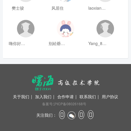
樊士骏
风居住
laoxianrou
嗨你好8mm
别給爺装纯
Yang_811
关于我们
|
加入我们
|
合作申请
|
联系我们
|
用户协议
备案号:沪ICP备08026168号
关注我们：