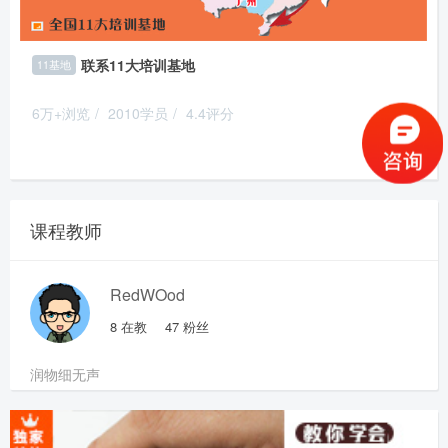
联系11大培训基地
11基地
6万+浏览
/
2010学员
/
4.4评分
推荐
课程教师
RedWOod
8
在教
47
粉丝
润物细无声