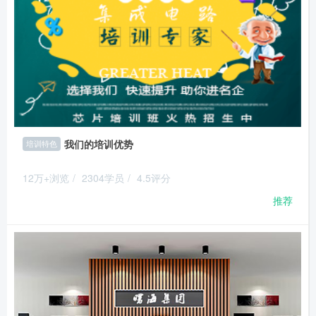
我们的培训优势
培训特色
12万+浏览
/
2304学员
/
4.5评分
推荐