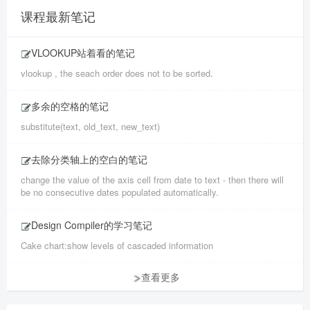
课程最新笔记
VLOOKUP站着看的笔记
vlookup , the seach order does not to be sorted.
多余的空格的笔记
substitute(text, old_text, new_text)
去除分类轴上的空白的笔记
change the value of the axis cell from date to text - then there will
be no consecutive dates populated automatically.
Design Compiler的学习笔记
Cake chart:show levels of cascaded information
查看更多