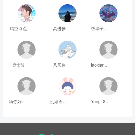
晴空点点
高进步
钱串子123
樊士骏
风居住
laoxianrou
嗨你好8mm
别給爺装纯
Yang_811