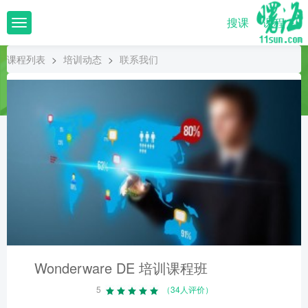
搜课
课程
T
o
g
课程列表
>
培训动态
>
联系我们
g
l
e
n
a
v
i
g
a
t
i
o
n
Wonderware DE 培训课程班
5
（34人评价）