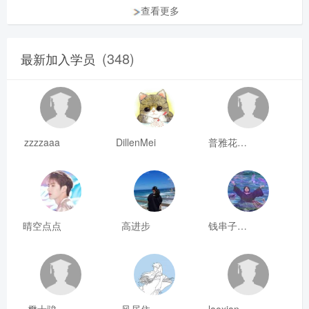
查看更多
(348)
最新加入学员
zzzzaaa
DillenMei
普雅花qya
晴空点点
高进步
钱串子123