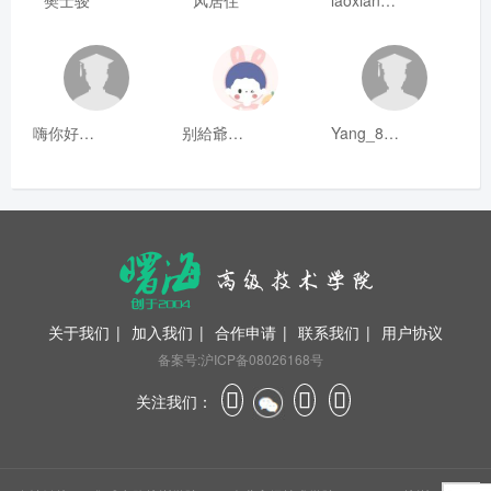
樊士骏
风居住
laoxianrou
嗨你好8mm
别給爺装纯
Yang_811
关于我们
|
加入我们
|
合作申请
|
联系我们
|
用户协议
备案号:沪ICP备08026168号
关注我们：