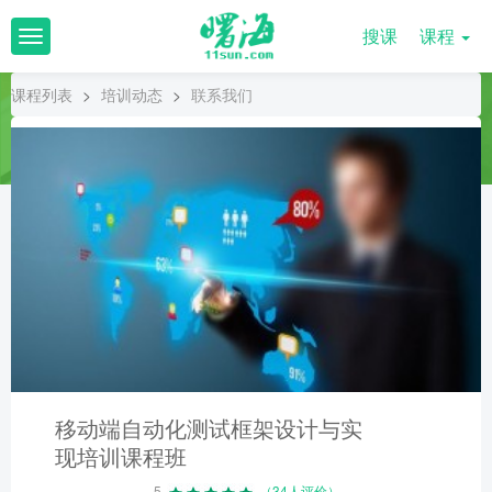
搜课
课程
T
o
g
课程列表
>
培训动态
>
联系我们
g
l
e
n
a
v
i
g
a
t
i
o
n
移动端自动化测试框架设计与实
现培训课程班
5
（34人评价）