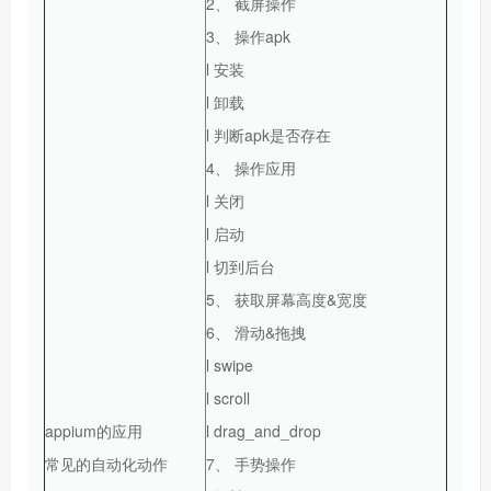
2、 截屏操作
3、 操作apk
l 安装
l 卸载
l 判断apk是否存在
4、 操作应用
l 关闭
l 启动
l 切到后台
5、 获取屏幕高度&宽度
6、 滑动&拖拽
l swipe
l scroll
appium的应用
l drag_and_drop
常见的自动化动作
7、 手势操作