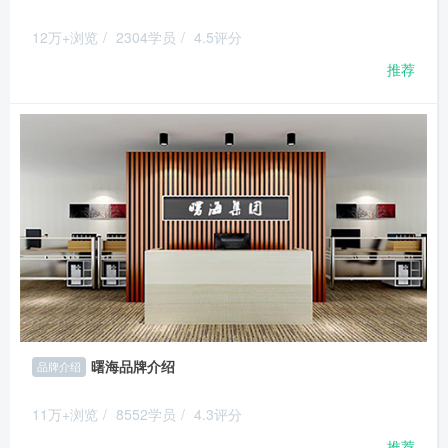
12万+浏览
/
2304学员
/
4.5评分
推荐
曙海品牌介绍
品牌介绍
11万+浏览
/
8552学员
/
4.3评分
推荐