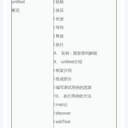
unittest
l 轻敲
断言
l 按压
l 长按
l 等待
l 释放
l 执行
8、 实例：图形密码解锁
9、 unittest介绍
l 框架介绍
l 组成部分
l 编写测试用例的思路
10、 执行用例的方法
l main()
l discover
l addTest