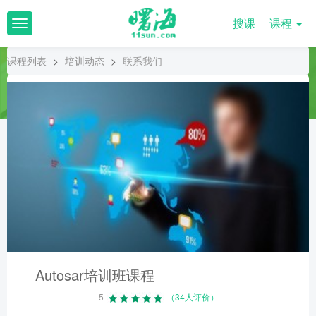
搜课
课程
T
o
g
课程列表
>
培训动态
>
联系我们
g
l
e
n
a
v
i
g
a
t
i
o
n
Autosar培训班课程
5
（34人评价）