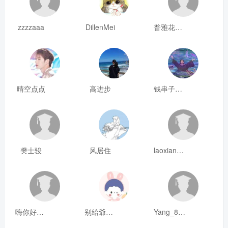
zzzzaaa
DillenMei
普雅花qya
晴空点点
高进步
钱串子123
樊士骏
风居住
laoxianrou
嗨你好8mm
别給爺装纯
Yang_811