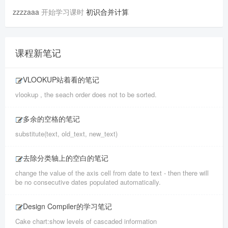
zzzzaaa
开始学习课时
初识合并计算
课程新笔记
VLOOKUP站着看的笔记
vlookup , the seach order does not to be sorted.
多余的空格的笔记
substitute(text, old_text, new_text)
去除分类轴上的空白的笔记
change the value of the axis cell from date to text - then there will
be no consecutive dates populated automatically.
Design Compiler的学习笔记
Cake chart:show levels of cascaded information