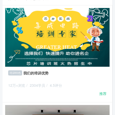
我们的培训优势
培训特色
12万+浏览
/
2304学员
/
4.5评分
推荐