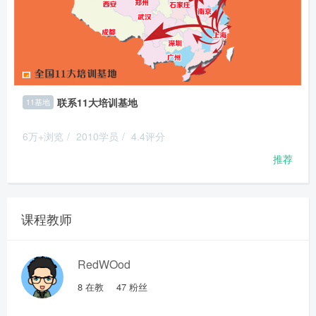
联系11大培训基地
11基地
6万+浏览
/
2010学员
/
4.4评分
推荐
课程教师
RedWOod
8
在教
47
粉丝