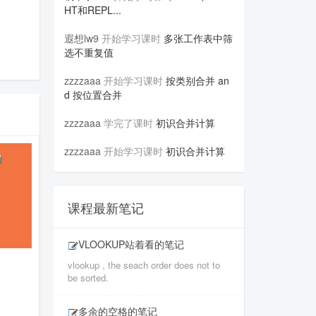
HT和REPL...
遐想lw9
开始学习课时
多张工作表中筛
选不重复值
zzzzaaa
开始学习课时
按类别合并 an
d 按位置合并
zzzzaaa
学完了课时
初识合并计算
zzzzaaa
开始学习课时
初识合并计算
课程最新笔记
VLOOKUP站着看的笔记
vlookup , the seach order does not to
be sorted.
多余的空格的笔记