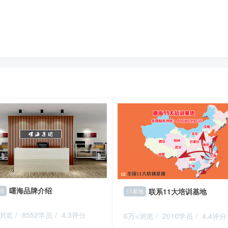
曙海品牌介绍
联系11大培训基地
绍
11基地
+浏览
/
8552学员
/
4.3评分
6万+浏览
/
2010学员
/
4.4评分