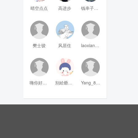
晴空点点
高进步
钱串子123
樊士骏
风居住
laoxianrou
嗨你好8mm
别給爺装纯
Yang_811