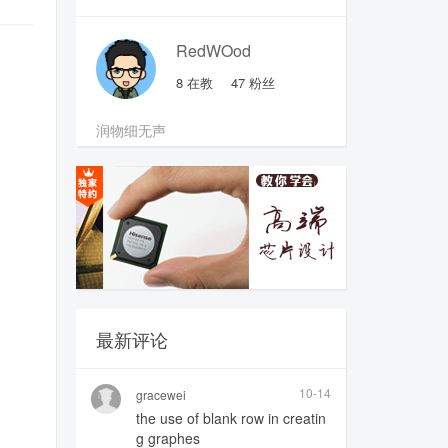
RedWOod
8
在教
47
粉丝
润物细无声
最新评论
10-14
gracewei
the use of blank row in creatin
g graphes