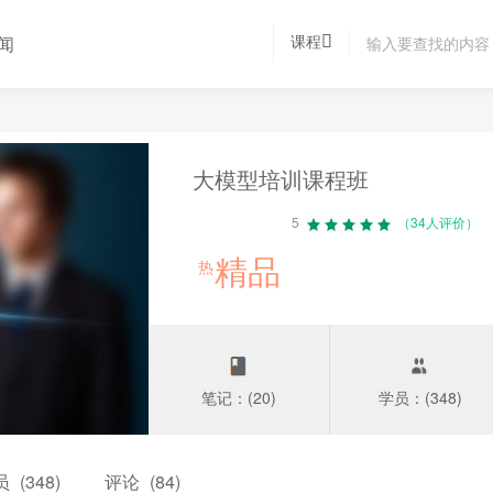
课程
闻
大模型培训课程班
5
（34人评价）
精品
热
笔记：(20)
学员：(348)
员
(348)
评论
(84)