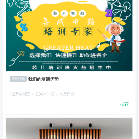
我们的培训优势
培训特色
12万+浏览
/
2304学员
/
4.5评分
推荐