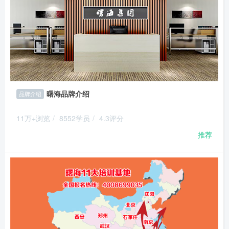
曙海品牌介绍
品牌介绍
11万+浏览
/
8552学员
/
4.3评分
推荐