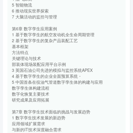
5 智能物流
6 推动现实世界探索
7 大脑活动的监控与管理
第6章 数字孪生应用案例
1 基于数字孪生的航空发动机全生命周期管理
2 基于数字孪生的复杂产品装配工艺
基本框架
方法特点
关键理论与技术
部装体现场装配应用平台示例
3 英国石油公司先进的模拟与监控系统APEX
4 基于数字孪生的企业全面预算系统・
5 中国首条在役油气管道数字孪生体的构建与应用
数字孪生体构建流程
数字化恢复主要技术
研究成果及应用拓展
第7章 数字孪生技术面临的挑战与发展趋势
1 数字孪生技术发展的新趋势
应用领域扩展需求
与新的IT技术深度融合需求