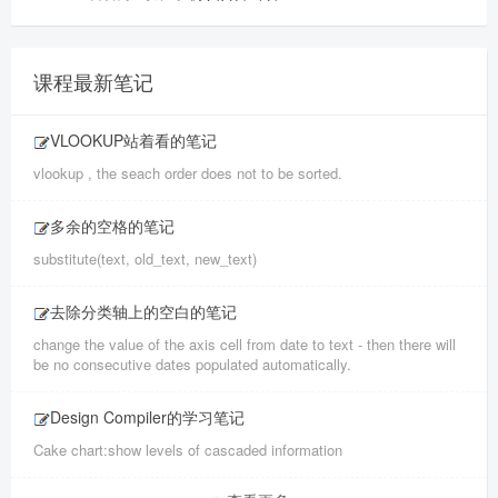
课程最新笔记
VLOOKUP站着看的笔记
vlookup , the seach order does not to be sorted.
多余的空格的笔记
substitute(text, old_text, new_text)
去除分类轴上的空白的笔记
change the value of the axis cell from date to text - then there will
be no consecutive dates populated automatically.
Design Compiler的学习笔记
Cake chart:show levels of cascaded information