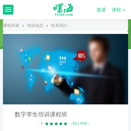
搜课
课程
T
o
g
课程列表
>
培训动态
>
联系我们
g
l
e
n
a
v
i
g
a
t
i
o
n
数字孪生培训课程班
5
（34人评价）