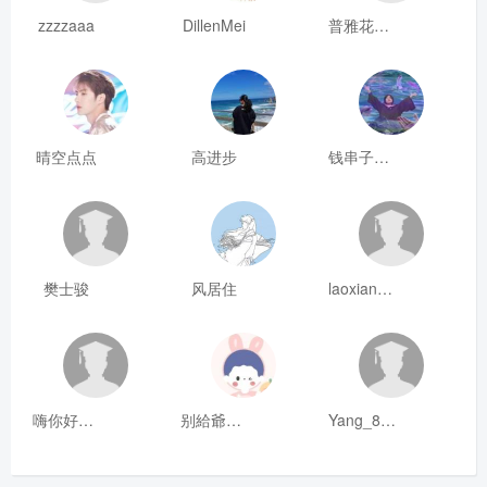
zzzzaaa
DillenMei
普雅花qya
晴空点点
高进步
钱串子123
樊士骏
风居住
laoxianrou
嗨你好8mm
别給爺装纯
Yang_811