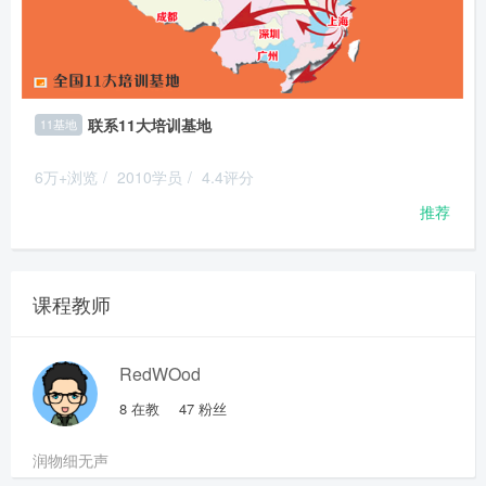
联系11大培训基地
11基地
6万+浏览
/
2010学员
/
4.4评分
推荐
课程教师
RedWOod
8
在教
47
粉丝
润物细无声