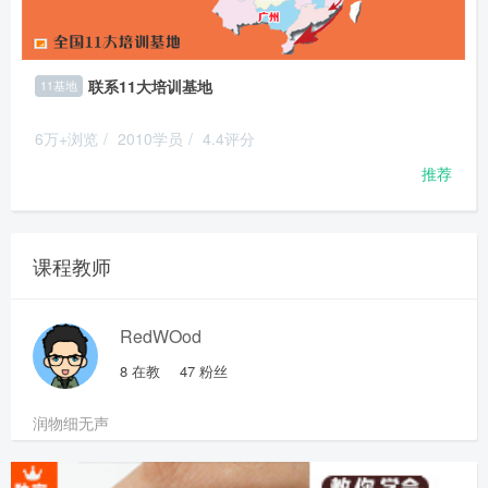
联系11大培训基地
11基地
6万+浏览
/
2010学员
/
4.4评分
推荐
课程教师
RedWOod
8
在教
47
粉丝
润物细无声