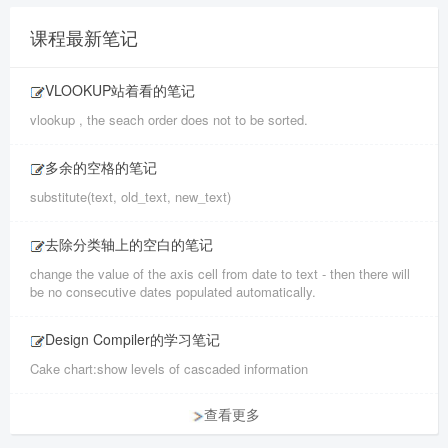
课程最新笔记
VLOOKUP站着看的笔记
vlookup , the seach order does not to be sorted.
多余的空格的笔记
substitute(text, old_text, new_text)
去除分类轴上的空白的笔记
change the value of the axis cell from date to text - then there will
be no consecutive dates populated automatically.
Design Compiler的学习笔记
Cake chart:show levels of cascaded information
查看更多