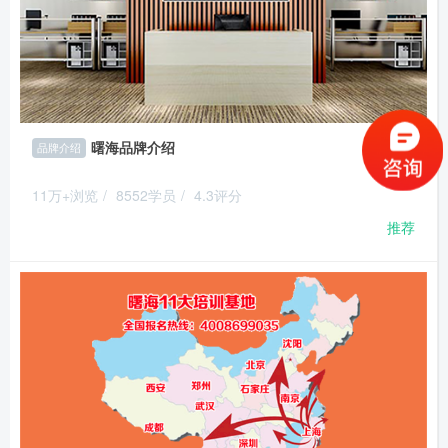
曙海品牌介绍
品牌介绍
11万+浏览
/
8552学员
/
4.3评分
推荐