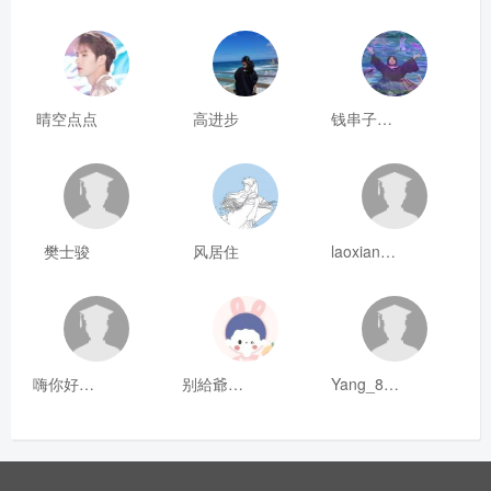
晴空点点
高进步
钱串子123
樊士骏
风居住
laoxianrou
嗨你好8mm
别給爺装纯
Yang_811