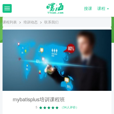
搜课
课程
T
o
g
课程列表
>
培训动态
>
联系我们
g
l
e
n
a
v
i
g
a
t
i
o
n
mybatisplus培训课程班
5
（34人评价）