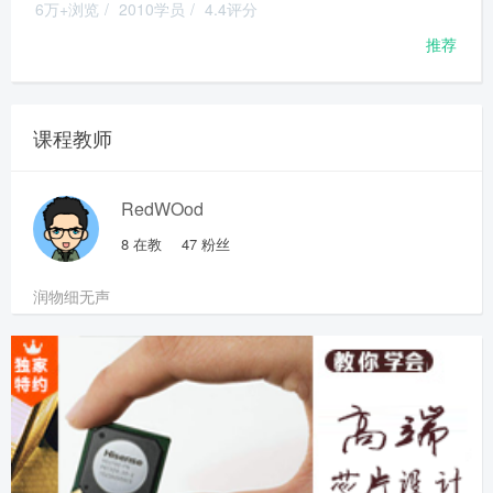
6万+浏览
/
2010学员
/
4.4评分
推荐
课程教师
RedWOod
8
在教
47
粉丝
润物细无声