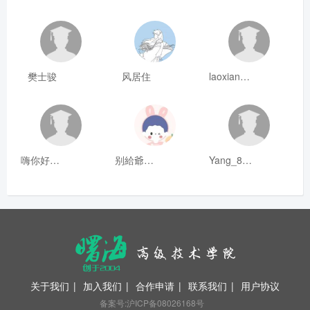
樊士骏
风居住
laoxianrou
嗨你好8mm
别給爺装纯
Yang_811
关于我们
|
加入我们
|
合作申请
|
联系我们
|
用户协议
备案号:沪ICP备08026168号