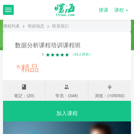
搜课
课程
T
o
g
课程列表
>
培训动态
>
联系我们
g
l
e
数据分析课程培训课程班
n
a
5
（34人评价）
v
精品
i
热
g
a
t
i
o
笔记：(20)
学员：(348)
浏览：(105092)
n
加入课程