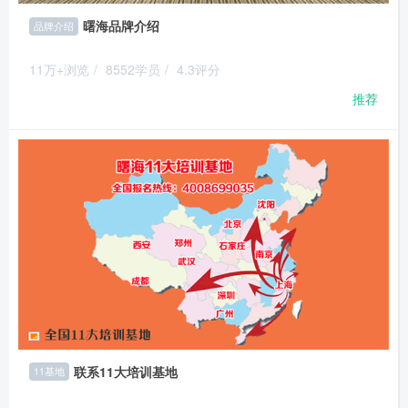
曙海品牌介绍
品牌介绍
11万+浏览
/
8552学员
/
4.3评分
推荐
联系11大培训基地
11基地