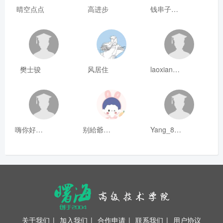
晴空点点
高进步
钱串子123
樊士骏
风居住
laoxianrou
嗨你好8mm
别給爺装纯
Yang_811
关于我们
|
加入我们
|
合作申请
|
联系我们
|
用户协议