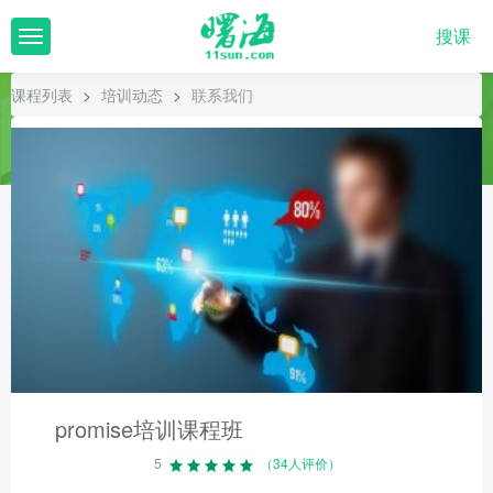
搜课
T
o
g
课程列表
>
培训动态
>
联系我们
g
l
e
n
a
v
i
g
a
t
i
o
n
promise培训课程班
5
（34人评价）