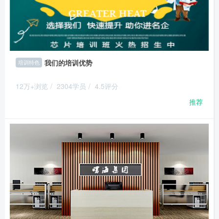
我们的培训优势
培训特色
12万+浏览
/
2304学员
/
4.5评分
推荐