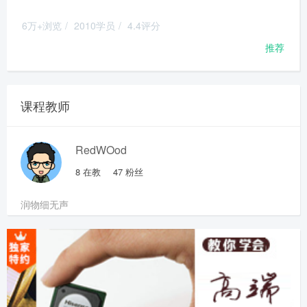
6万+浏览
/
2010学员
/
4.4评分
推荐
课程教师
RedWOod
8
在教
47
粉丝
润物细无声