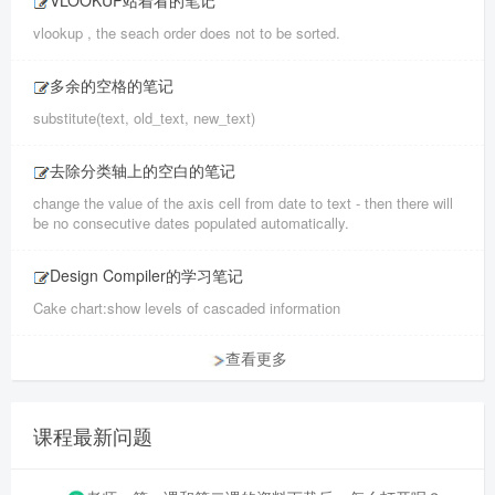
VLOOKUP站着看的笔记
vlookup , the seach order does not to be sorted.
多余的空格的笔记
substitute(text, old_text, new_text)
去除分类轴上的空白的笔记
change the value of the axis cell from date to text - then there will
be no consecutive dates populated automatically.
Design Compiler的学习笔记
Cake chart:show levels of cascaded information
查看更多
课程最新问题