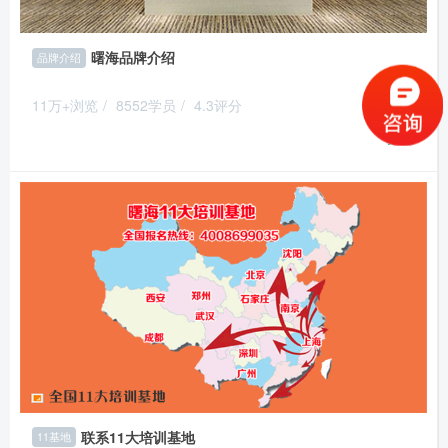
曙海品牌介绍
品牌介绍
11万+浏览
/
8552学员
/
4.3评分
推荐
联系11大培训基地
11基地