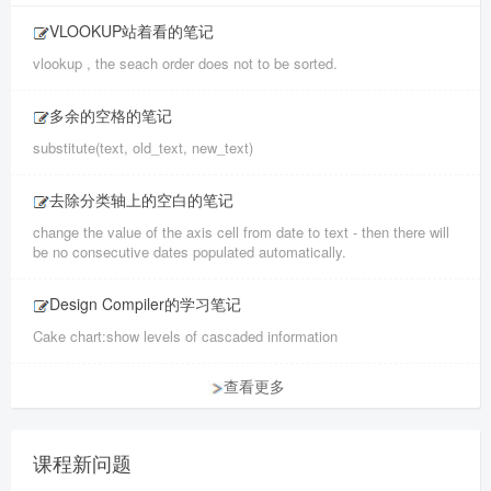
VLOOKUP站着看的笔记
vlookup , the seach order does not to be sorted.
多余的空格的笔记
substitute(text, old_text, new_text)
去除分类轴上的空白的笔记
change the value of the axis cell from date to text - then there will
be no consecutive dates populated automatically.
Design Compiler的学习笔记
Cake chart:show levels of cascaded information
查看更多
课程新问题