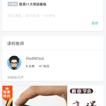
联系11大培训基地
11基地
6万+浏览
/
2010学员
/
4.4评分
推荐
课程教师
RedWOod
8
在教
47
粉丝
润物细无声