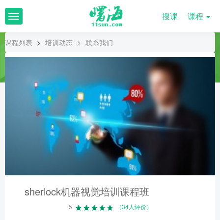
搜课
课程
T
o
g
课程列表
>
培训动态
>
联系我们
g
l
e
n
a
v
i
g
a
t
i
o
n
sherlock机器视觉培训课程班
5
（34人评价）