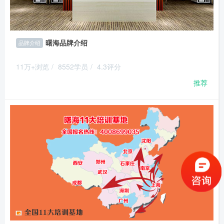
曙海品牌介绍
品牌介绍
11万+浏览
/
8552学员
/
4.3评分
推荐