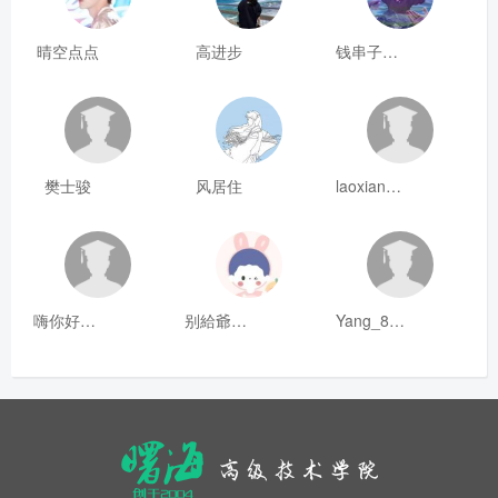
晴空点点
高进步
钱串子123
樊士骏
风居住
laoxianrou
嗨你好8mm
别給爺装纯
Yang_811