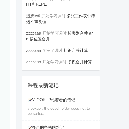
HT和REPL...
遐想lw9
开始学习课时
多张工作表中筛
选不重复值
zzzzaaa
开始学习课时
按类别合并 an
d 按位置合并
zzzzaaa
学完了课时
初识合并计算
zzzzaaa
开始学习课时
初识合并计算
课程最新笔记
VLOOKUP站着看的笔记
vlookup , the seach order does not to
be sorted.
多余的空格的笔记