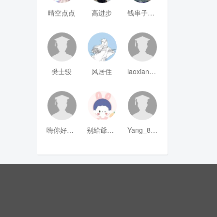
晴空点点
高进步
钱串子123
樊士骏
风居住
laoxianrou
嗨你好8mm
别給爺装纯
Yang_811