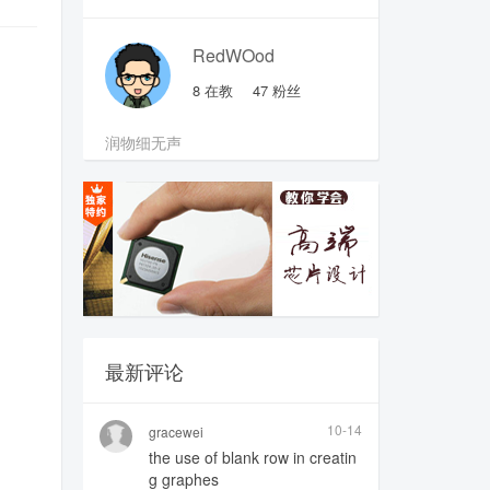
RedWOod
8
在教
47
粉丝
润物细无声
最新评论
10-14
gracewei
the use of blank row in creatin
g graphes