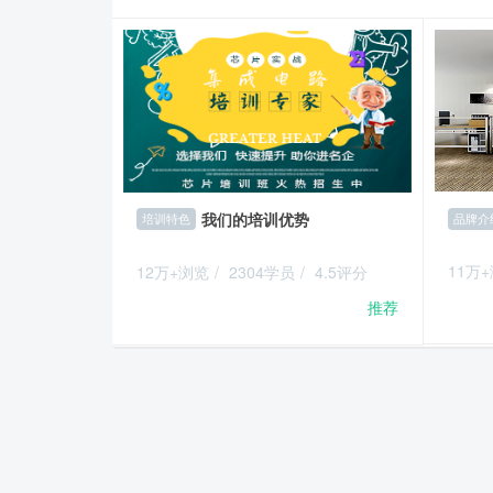
我们的培训优势
品牌介
培训特色
11万
12万+浏览
/
2304学员
/
4.5评分
推荐