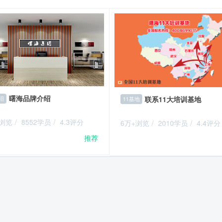
曙海品牌介绍
联系11大培训基地
绍
11基地
+浏览
/
8552学员
/
4.3评分
6万+浏览
/
2010学员
/
4.4评分
推荐