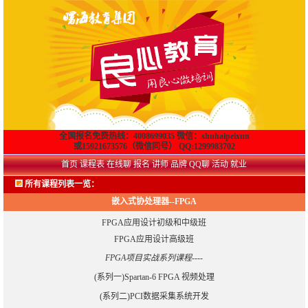
全国报名免费热线：4008699035 微信：shuhaipeixun
或15921673576（微信同号） QQ:1299983702
首页
课程表
在线聊
报名
讲师
品牌
QQ聊
活动
就业
所有课程列表一览
：
嵌入式协处理器--FPGA
FPGA应用设计初级和中级班
FPGA应用设计高级班
FPGA项目实战系列课程----
(系列一)Spartan-6 FPGA 视频处理
(系列二)PCI数据采集系统开发