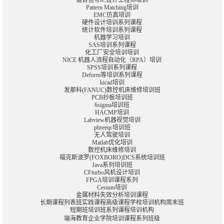
混合信号IC设计工程师培训
Pattern Matching培训
EMC仿真培训
硬件设计培训系列课程
统计软件培训系列课程
机器学习培训
SAS培训系列课程
化工厂安全培训培训
NICE 机器人流程自动化（RPA）培训
SPSS培训系列课程
Deform等培训系列课程
kicad培训
发那科(FANUC)数控机床维修培训班
PCB抄板培训班
6sigma培训班
HACMP培训
Labview机器视觉培训
phreeqc培训班
无人驾驶培训
Matlab优化培训
数控机床维修培训
福克斯波罗(FOXBORO)DCS系统培训班
Java系列培训班
CFturbo风机设计培训
FPGA培训课程系列
Cesium培训
金属材料失效分析培训课程
长期
课程
列表
班
实践课程
高级课程学校
培训
机构
周末班
短期
班
培训
班
系列课程
培训
机构
端海
教育
企业
学院
培训
课程
系列
班
级