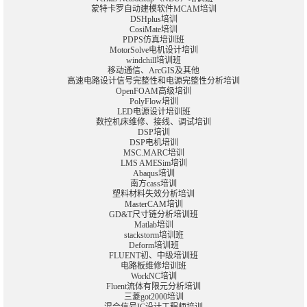
蒙特卡罗自动建模软件MCAM培训
DSHplus培训
CosiMate培训
PDPS仿真培训班
MotorSolve电机设计培训
windchill培训班
移动通信、
ArcGIS
及其他
高速电路设计信号完整性和电源完整性分析培训
OpenFOAM高级培训
PolyFlow培训
LED电源设计培训班
数控机床维修、接线、调试培训
DSP培训
DSP电机培训
MSC.MARC培训
LMS AMESim培训
Abaqus培训
南方cass培训
塑料材料失效分析培训
MasterCAM培训
GD&T尺寸链分析培训班
Matlab培训
stackstorm培训班
Deform培训班
FLUENT初、中级培训班
电路板维修培训班
WorkNC培训
Fluent流体有限元分析培训
三菱got2000培训