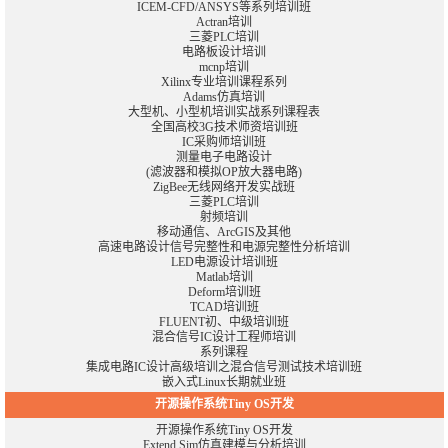
ICEM-CFD/ANSYS等系列培训班
Actran培训
三菱PLC培训
电路板设计培训
mcnp培训
Xilinx专业培训课程系列
Adams仿真培训
大型机、小型机培训实战系列课程表
全国高校3G技术师资培训班
IC采购师培训班
测量电子电路设计
(滤波器和模拟OP放大器电路)
ZigBee无线网络开发实战班
三菱PLC培训
射频培训
移动通信、
ArcGIS
及其他
高速电路设计信号完整性和电源完整性分析培训
LED电源设计培训班
Matlab培训
Deform培训班
TCAD培训班
FLUENT初、中级培训班
混合信号IC设计工程师培训
系列课程
集成电路IC设计高级培训之混合信号测试技术培训班
嵌入式Linux长期就业班
开源操作系统Tiny OS开发
开源操作系统Tiny OS开发
Extend Sim仿真建模与分析培训