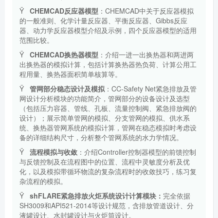
Ÿ
CHEMCAD
反应器模型
：
CHEMCAD
中关于反应器模拟
的一般准则、化学计量反应器、平衡反应器、
Gibbs
反应
器、动力学反应器模型介绍及示例，四个反应器模型的适用
范围比较。
Ÿ
CHEMCAD
换热器模型
：介绍一进一出换热器和两进两
出换热器的模拟计算，包括计算换热器热负荷、计算公用工
程用量、换热器面积简单核算等。
Ÿ
管网部分稳态设计及模拟
：
CC-Safety Net
紧急排放及管
网设计分析模块的功能简介，管网部分的设备设计及选型
（包括压力容器、管线、孔板、流量控制阀、紧急排放阀的
设计）；展示简单管网的模拟、分支管网的模拟、供水系
统、换热器管网系统的模拟计算，管网在稳态模拟时考虑设
备的详细结构尺寸，分析整个管网系统的水力学情况。
Ÿ
流程模拟与收敛
：介绍
Controller
控制器模型的前馈控制
与反馈控制及在流程图中的位置、流程中灵敏度分析及优
化，以及模拟带循环物流的复杂流程时的收敛技巧，练习复
杂流程的模拟。
Ÿ
shFLARE
紧急排放火炬系统设计计算模块：
完全依据
SH3009
和
API521-2014
等设计规范，含排放管道设计、分
液罐设计、水封罐设计与火炬筒设计。