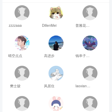
zzzzaaa
DillenMei
普雅花qya
晴空点点
高进步
钱串子123
樊士骏
风居住
laoxianrou