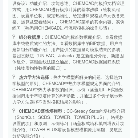
设备设计功能介绍、功能总述、
CHEMCAD
的模拟文档管理
方式、用
CHEMCAD
进行模拟计算的基本步骤（绘制流程
图、设置单位制、规定热物性、给定进料规格及单元设备规
格、运算及查看结果）、
CHEMCAD
菜单的其余内容、实例
练习（熟悉用
CHEMCAD
进行流程模拟的操作步骤）。
Ÿ
组分数据库
：
CHEMCAD
的标准数据库介绍、查看数据
库中纯物质物性的方法、查看数据库中的
BIP
数据、用户自
建新组分功能介绍、用户提供的数据量对模拟结果的影响、
基团贡献法（
UNIFAC
、
Joback
）建立新组分介绍、新建固
体组分、蒸馏曲线法建立油品、
CHEMCAD
数据回归系统
（纯物质物性数据的回归）。
Ÿ
热力学方法选择
：热力学模型所解决的问题、选择热力
学模型的原则、
CHEMCAD
中热力学模型规定界面的介绍、
CHEMCAD
中热力学参数的回归、示例（涵盖用
LLE
实验数
据回归用于萃取塔计算的
BIP
参数，并通过多个例子展示热
力学方法选择不当对模拟结果的影响）。
Ÿ
CHEMCAD
蒸馏塔模型
：
CC-Steady State
的塔模型介绍
（
ShortCut
、
SCDS
、
TOWER
、
TOWER PLUS
）、塔规格
设置的项目和原则、示例练习（涵盖板式塔和填料塔设计功
能介绍、
TOWER PLUS
塔设备模型模拟原油蒸馏、灵敏度
分析功能介绍）。