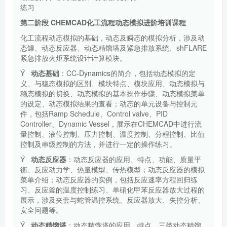
练习
第二阶段 CHEMCAD
化工流程动态模拟进阶培训课程
化工流程动态模拟的基础，动态及瞬态的模拟分析，涉及动
态罐、动态反应器、动态精馏塔及紧急排放系统、
shFLARE
紧急排放火炬系统设计计算模块。
Ÿ
动态基础
：
CC-Dynamics
的简介，包括动态模拟的定
义、与稳态模拟的区别、模块特点、模块应用、动态模拟与
稳态模拟的切换、动态模拟的基本操作步骤、动态模拟菜单
的设定、动态模拟结果的查看；动态的单元设备与控制元
件，包括
Ramp Schedule
、
Control valve
、
PID
Controller
、
Dynamic Vessel
，展示在
CHEMCAD
中进行流
量控制、液位控制、压力控制、温度控制、分程控制、比值
控制及串级控制的方法，并进行一定的操作练习。
Ÿ
动态反应器
：动态反应器的应用、特点、功能、质量平
衡、反应动力学、热量模型、传热模型；动态反应器的模拟
菜单介绍；动态反应器的实例，包括反应速率方程回归练
习、反应釜的温度控制练习、单硝化甲苯反应器放大过程的
展示，涉及夹套与蛇管温控系统、反应器放大、失控分析、
安全问题等。
Ÿ
动态精馏塔
：动态精馏塔的应用、特点，三类动态精馏