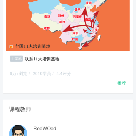
联系11大培训基地
11基地
6万+浏览
/
2010学员
/
4.4评分
推荐
课程教师
RedWOod