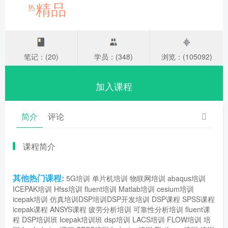
精品
热
笔记：(20)
学员：(348)
浏览：(105092)
加入课程
简介
评论
课程简介
其他热门课程:
5G培训
单片机培训
物联网培训
abaqus培训
ICEPAK培训
Hfss培训
fluent培训
Matlab培训
cesium培训
icepak培训
仿真培训
DSP培训
DSP开发培训
DSP课程
SPSS课程
icepak课程
ANSYS课程
疲劳分析培训
可靠性分析培训
fluent课
程
DSP培训班
Icepak培训班
dsp培训
LACS培训
FLOW培训
培