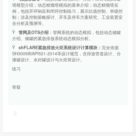
塔模型介绍；动态精馏塔模拟的菜单介绍；动态精馏塔实
例，包括开环响应和闭环控制练习，展示比值控制、串级控
制；涉及控制策略探讨、开车及停车方案研究、工业装置安
全分析及预测等。
Ÿ
管网及
OTS
介绍
：管网系统的动态模拟，包括动态储罐
介绍、储罐的紧急排放系统动态模拟分析。
Ÿ
shFLARE
紧急排放火炬系统设计计算模块：
完全依据
SH3009
和
API521-2014
等设计规范，含排放管道设计、分
液罐设计、水封罐设计与火炬筒设计。
练习
答疑