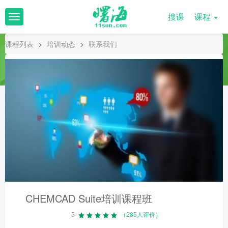
搜课
课程
T
o
g
课程列表
>
培训动态
>
联系我们
g
l
e
n
a
v
i
g
a
t
i
o
n
CHEMCAD Suite培训课程班
5
（285人评价）