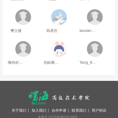
樊士骏
风居住
laoxianrou
嗨你好8mm
别給爺装纯
Yang_811
关于我们
|
加入我们
|
合作申请
|
联系我们
|
用户协议
备案号:沪ICP备08026168号