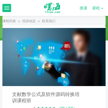
搜课
课程
T
o
g
课程列表
>
培训动态
>
联系我们
g
l
e
n
a
v
i
g
a
t
i
o
n
文献数学公式及软件源码转换培
训课程班
5
（285人评价）