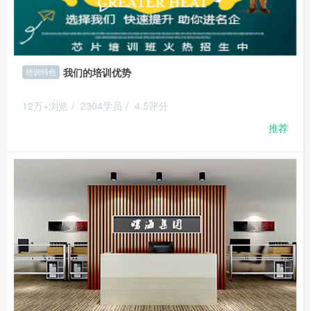
我们的培训优势
培训特色
12万+浏览
/
2304学员
/
4.5评分
推荐