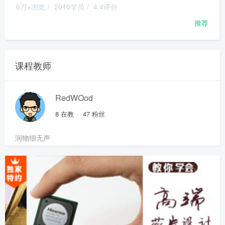
6万+浏览
/
2010学员
/
4.4评分
推荐
课程教师
RedWOod
8
在教
47
粉丝
润物细无声