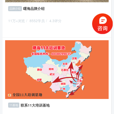
曙海品牌介绍
品牌介绍
11万+浏览
/
8552学员
/
4.3评分
推荐
联系11大培训基地
11基地