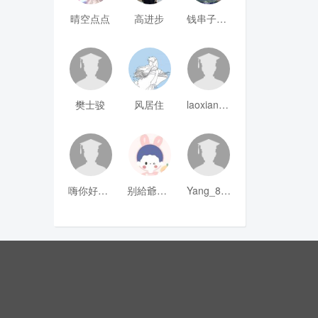
晴空点点
高进步
钱串子123
樊士骏
风居住
laoxianrou
嗨你好8mm
别給爺装纯
Yang_811