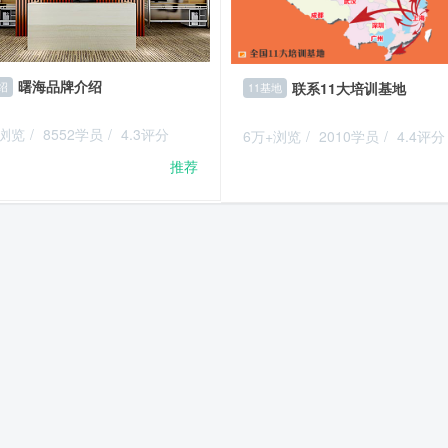
曙海品牌介绍
联系11大培训基地
绍
11基地
+浏览
/
8552学员
/
4.3评分
6万+浏览
/
2010学员
/
4.4评分
推荐