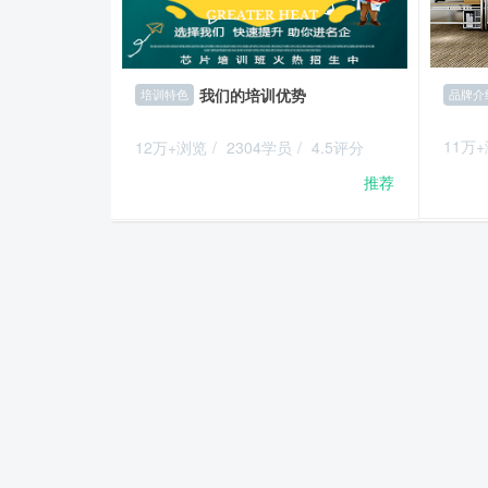
我们的培训优势
品牌介
培训特色
11万
12万+浏览
/
2304学员
/
4.5评分
推荐