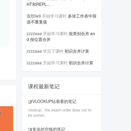
HT和REPL...
遐想lw9
开始学习课时
多张工作表中筛
选不重复值
zzzzaaa
开始学习课时
按类别合并 an
d 按位置合并
zzzzaaa
学完了课时
初识合并计算
zzzzaaa
开始学习课时
初识合并计算
课程最新笔记
VLOOKUP站着看的笔记
vlookup , the seach order does not to
be sorted.
多余的空格的笔记