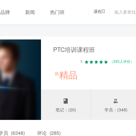
课程
品牌
新闻
热门班
PTC培训课程班
5
（285人评价）
精品
热
笔记：(20)
学员：(348)
学员
(6348)
评论
(285)