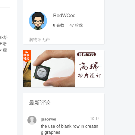
RedWOod
8
在教
47
粉丝
pak培
润物细无声
SP培
w
虚
最新评论
10-14
gracewei
the use of blank row in creatin
g graphes